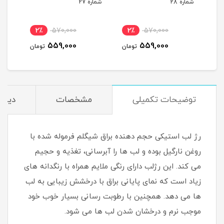
شماره 28
شماره 27
شماره
2٪
570,000
2٪
570,000
2
559,000
559,000
مان
تومان
تومان
توضیحات تکمیلی
مشخصات
دیدگا
رژ لب استیکی حجم دهنده براق شیگلم فرموله شده با
روغن نارگیل بوده و لب ها را آبرسانی، تغذیه و حجیم
می کند. این رژلب دارای رنگی ملایم همراه با رنگدانه های
زیاد است که نمای پایانی براق با درخشش زیبایی به لب
ها می دهد. همچنین با رطوبت رسانی بسیار خوب خود
موجب نرم و درخشان شدن لب ها می شود.