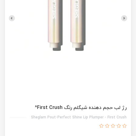
رژ لب حجم دهنده شیگلم رنگ First Crush^
Sheglam Pout-Perfect Shine Lip Plumper - First Crush