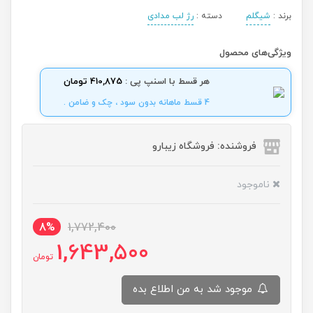
برند :
شیگلم
دسته :
رژ لب مدادی
ویژگی‌های محصول
هر قسط با اسنپ پی :
410,875 تومان
4 قسط ماهانه بدون سود ، چک و ضامن .
فروشنده: فروشگاه زیبارو
ناموجود
8%
1,772,400
1,643,500
تومان
موجود شد به من اطلاع بده