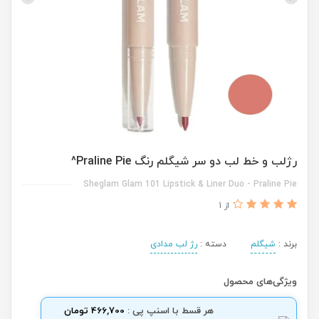
رژلب و خط لب دو سر شیگلم رنگ Praline Pie^
Sheglam Glam 101 Lipstick & Liner Duo - Praline Pie
از 1
برند :
شیگلم
دسته :
رژ لب مدادی
ویژگی‌های محصول
هر قسط با اسنپ پی :
466,700 تومان