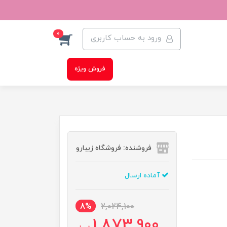
0
ورود به حساب کاربری
فروش ویژه
فروشنده: فروشگاه زیبارو
آماده ارسال
8%
2,024,100
1,873,900