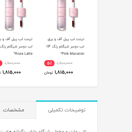
ت لب پیل آف و برق
تینت لب پیل آف و برق
تینت لب پیل آف و ب
لب دوسر شیگلم رنگ 311
لب دوسر شیگلم رنگ 114
Rose Latte^
Pink Macaron^
Berry Milksha
1,900,000
5٪
1,900,000
5٪
1,900,000
1,815,000
1,815,000
1,815,000
تومان
تومان
ت
توضیحات تکمیلی
مشخصات
رژلب مات و مخملی شیگلم دارای رنگدانه های زیا