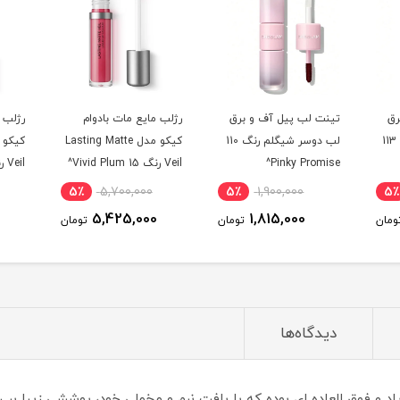
رق
تینت لب پیل آف و برق
رژلب مایع مات بادوام
رژلب 
لب دوسر شیگلم رنگ 113
لب دوسر شیگلم رنگ 110
کیکو مدل Lasting Matte
Pinky Promise^
Veil رنگ 15 Vivid Plum^
auve^
5٪
5,700,000
5٪
1,900,000
5٪
5,425,000
1,815,000
ومان
تومان
تومان
دیدگاه‌ها
د و فوق العاده ای بوده که با بافت نرم و مخملی خود، پوششی زیبا بر 