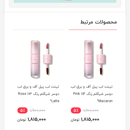
محصولات مرتبط
 لب
تینت لب پیل آف و برق لب
تینت لب پیل آف و برق لب
تینت
م رنگ 311 Berry
دوسر شیگلم رنگ 114 Pink
دوسر شیگلم رنگ 113 Rose
ise^
Latte^
Macaron^
5٪
1,900,000
5٪
1,900,000
5
1,815,000
1,815,000
مان
تومان
تومان