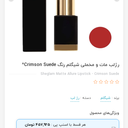
رژلب مات و مخملی شیگلم رنگ Crimson Suede^
Sheglam Matte Allure Lipstick - Crimson Suede
برند :
شیگلم
دسته :
رژ لب
ویژگی‌های محصول
هر قسط با اسنپ پی :
457,925 تومان