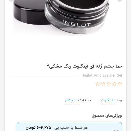
خط چشم ژله ای اینگلوت رنگ مشکی^
Inglot Amc Eyeliner Gel
برند :
اینگلوت
دسته :
خط چشم
ویژگی‌های محصول
هر قسط با اسنپ پی :
604,675 تومان