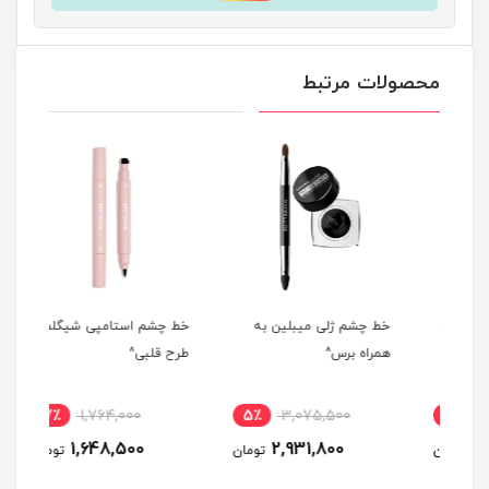
محصولات مرتبط
دل
خط چشم ژلی میبلین به
خط چشم استامپی شیگلم
خط 
همراه برس^
طرح قلبی^
AN^
7٪
1,764,000
5٪
3,075,500
9
1,648,500
2,931,800
مان
تومان
تومان