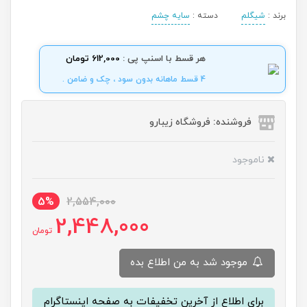
برند :
شیگلم
دسته :
سایه چشم
هر قسط با اسنپ پی :
612,000 تومان
4 قسط ماهانه بدون سود ، چک و ضامن .
فروشنده: فروشگاه زیبارو
ناموجود
5%
2,554,000
2,448,000
تومان
موجود شد به من اطلاع بده
برای اطلاع از آخرین تخفیفات به صفحه اینستاگرام