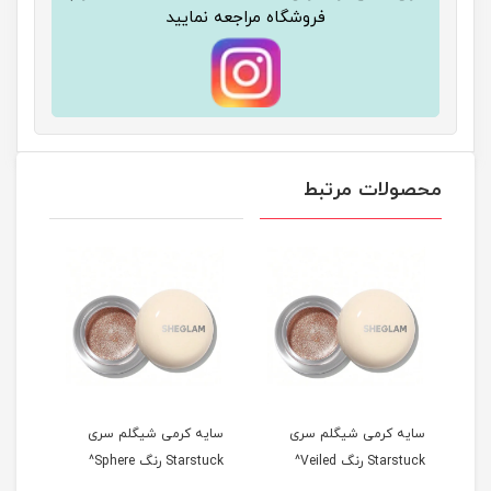
فروشگاه مراجعه نمایید
محصولات مرتبط
سایه کرمی شیگلم سری
سایه کرمی شیگلم سری
سایه
Starstuck رنگ Veiled^
Starstuck رنگ Sphere^
tarstuck