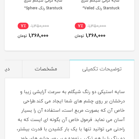
سایه کرمی شیگلم سری
سایه کرمی شیگلم سری
سایه
Starstuck رنگ Veiled^
Starstuck رنگ Sphere^
tarstuck
7٪
1,350,000
7٪
1,350,000
7
1,268,000
1,268,000
مان
تومان
تومان
توضیحات تکمیلی
مشخصات
دیدگا
سایه استیکی دو رنگ شیگلم به سرعت آرایشی زیبا و
درخشان بر روی چشم های شما ایجاد می کند.طراحی
خاص آن که بصورت مربع است، استفاده آن را بسیار
آسان می نماید. فرمول خاص آن بگونه ای ایست که به
راحتی می توانید تنها با یک بار کشیدن با قدرت بیشتر،
دو رنگ را با هم ترکیب نموده و بر روی چشم های خود