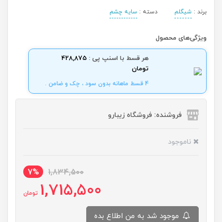
برند :
شیگلم
دسته :
سایه چشم
ویژگی‌های محصول
هر قسط با اسنپ پی :
428,875
تومان
4 قسط ماهانه بدون سود ، چک و ضامن .
فروشنده: فروشگاه زیبارو
ناموجود
7%
1,834,500
1,715,500
تومان
موجود شد به من اطلاع بده