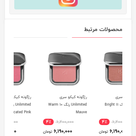
محصولات مرتبط
رژگونه کیکو سری
رژگونه کیکو سری
رژگ
Brigh
Unlimited رنگ 10 Warm
Unlimited رنگ 09
imited
Sophisticated Pink
Mauve
4٪
6,400,000
4٪
6,400,000
4٪
6,190,000
6,190,000
ومان
تومان
تومان