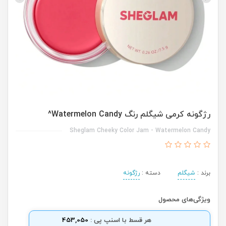
رژگونه کرمی شیگلم رنگ Watermelon Candy^
Sheglam Cheeky Color Jam - Watermelon Candy
برند :
شیگلم
دسته :
رژگونه
ویژگی‌های محصول
هر قسط با اسنپ پی :
453,050