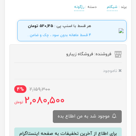
برند :
شیگلم
دسته :
رژگونه
هر قسط با اسنپ پی :
520,125 تومان
4 قسط ماهانه بدون سود ، چک و ضامن .
فروشنده: فروشگاه زیبارو
ناموجود
4%
2,159,300
2,080,500
تومان
موجود شد به من اطلاع بده
برای اطلاع از آخرین تخفیفات به صفحه اینستاگرام