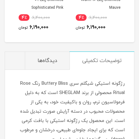
Unlimited رنگ 10 Warm
Unlimited رنگ 09
Unlimited
Sophisticated Pink
Mauve
4٪
6,400,000
4٪
6,400,000
4
6,190,000
6,190,000
مان
تومان
تومان
توضیحات تکمیلی
دیدگاه‌ها
رژگونه استیکی شیگلم سری Buttery Bliss رنگ Rose
Ritual محصولی از برند SHEGLAM است که به دلیل
فرمولاسیون نرم، روان و باکیفیت خود، به یکی از
محصولات محبوب در دسته آرایش صورت تبدیل شده
است. این محصول یک رژگونه استیکی با بافت کرمی
است که برای ایجاد جلوه‌ای طبیعی، درخشان و مرطوب