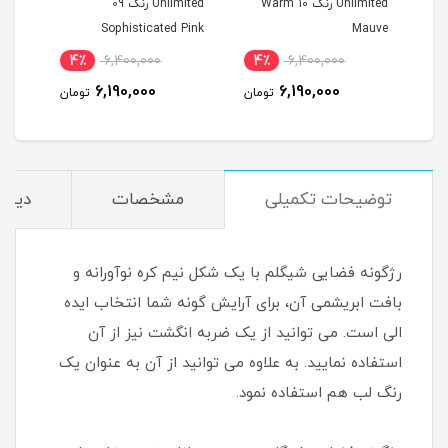
Unlimited رنگ 10 Warm
Unlimited رنگ 09
Unlimited
Sophisticated Pink
Mauve
4٪
6,400,000
4٪
6,400,000
4
6,190,000
6,190,000
مان
تومان
تومان
توضیحات تکمیلی
مشخصات
دیدگا
رژگونه فضایی شیگلم با یک شکل نیم کره نوآورانه و
بافت ابریشمی آن، برای آرایش گونه شما انتخاب ایده
الی است. می توانید از یک ضربه انگشت نیز از آن
استفاده نمایید. به علاوه می توانید از آن به عنوان یک
رنگ لب هم استفاده نمود.