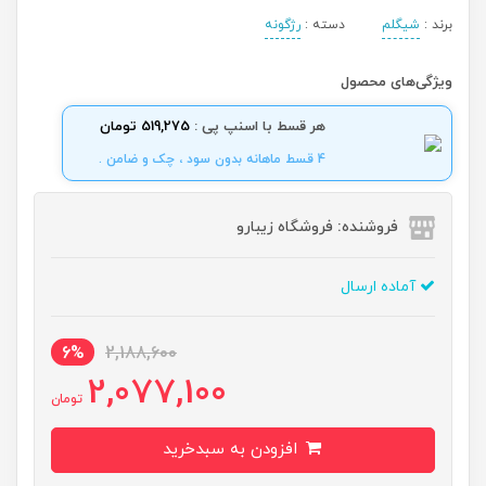
برند :
شیگلم
دسته :
رژگونه
ویژگی‌های محصول
هر قسط با اسنپ پی :
519,275 تومان
4 قسط ماهانه بدون سود ، چک و ضامن .
فروشنده: فروشگاه زیبارو
آماده ارسال
6%
2,188,600
2,077,100
تومان
افزودن به سبدخرید