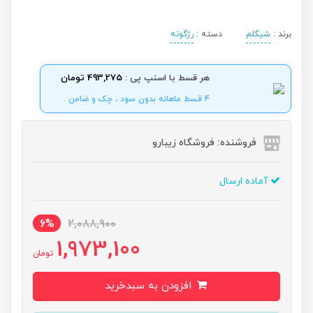
برند :
شیگلم
دسته :
رژگونه
هر قسط با اسنپ پی :
493,275 تومان
4 قسط ماهانه بدون سود ، چک و ضامن .
فروشنده: فروشگاه زیبارو
آماده ارسال
6%
2,088,900
1,973,100
تومان
افزودن به سبدخرید