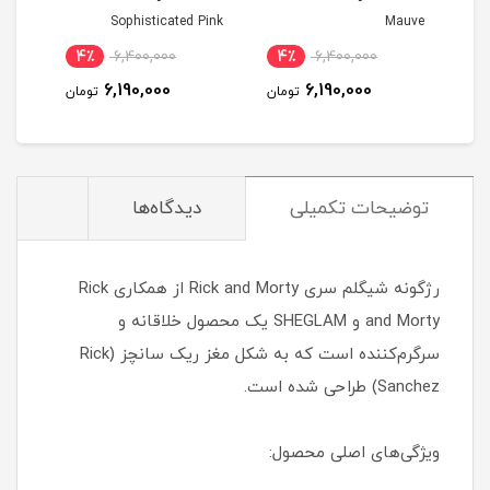
Sophisticated Pink
Mauve
4٪
6,400,000
4٪
6,400,000
4
6,190,000
6,190,000
مان
تومان
تومان
توضیحات تکمیلی
دیدگاه‌ها
رژگونه شیگلم سری Rick and Morty از همکاری Rick
and Morty و SHEGLAM یک محصول خلاقانه و
سرگرم‌کننده است که به شکل مغز ریک سانچز (Rick
Sanchez) طراحی شده است.
ویژگی‌های اصلی محصول: