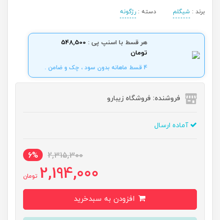
برند :
شیگلم
دسته :
رژگونه
هر قسط با اسنپ پی :
548,500
تومان
4 قسط ماهانه بدون سود ، چک و ضامن .
فروشنده: فروشگاه زیبارو
آماده ارسال
6%
2,315,300
2,194,000
تومان
افزودن به سبدخرید