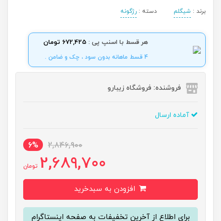
برند :
شیگلم
دسته :
رژگونه
هر قسط با اسنپ پی :
672,425 تومان
4 قسط ماهانه بدون سود ، چک و ضامن .
فروشنده: فروشگاه زیبارو
آماده ارسال
6%
2,846,900
2,689,700
تومان
افزودن به سبدخرید
برای اطلاع از آخرین تخفیفات به صفحه اینستاگرام