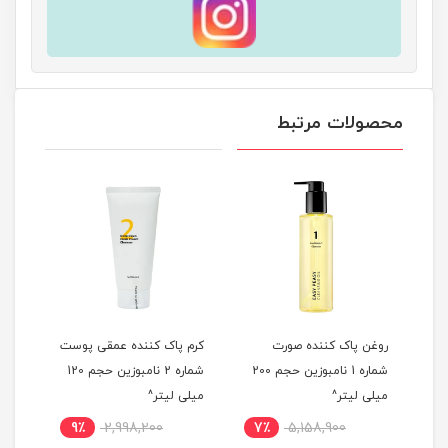
محصولات مرتبط
شن
روغن پاک کننده صورت
کرم پاک کننده عمقی پوست
شوین
شماره 1 نامبوزین حجم 200
شماره 2 نامبوزین حجم 120
میلی لیتر^
میلی لیتر^
Turmeric 
9٪
2,998,200
7٪
5,158,900
5