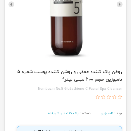
روغن پاک کننده عمقی و روشن کننده پوست شماره 5
نامبوزین حجم 200 میلی لیتر^
Numbuzin No.5 Glutathione C Facial Spa Cleanser
برند :
نامبوزین
دسته :
پاک کننده و شوینده