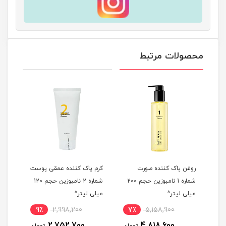
محصولات مرتبط
شن
روغن پاک کننده صورت
کرم پاک کننده عمقی پوست
شوین
شماره 1 نامبوزین حجم 200
شماره 2 نامبوزین حجم 120
میلی لیتر^
میلی لیتر^
Turmeric 
9٪
2,998,200
7٪
5,158,900
5
2,752,700
4,818,600