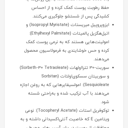
حفظ رطوبت پوست کمک کرده و از احساس
کشیدگی پس از شستشو جلوگیری می‌کنند.
ایزوپروپیل میریستات (Isopropyl Myristate) و
اتیل‌هگزیل پالمیتات (Ethylhexyl Palmitate):
امولینت‌هایی هستند که به نرمی پوست کمک
کرده و حس خوشایندی به فرمولاسیون محصول
می‌دهند.
سوربت-30 تترااولهات (Sorbeth-30 Tetraoleate)
و سوربیتان سسکوی‌اولئات (Sorbitan
Sesquioleate): امولسیفایرهایی که به روغن اجازه
می‌دهند با آب ترکیب شده و به‌راحتی شسته
شود.
توکوفریل استات (Tocopheryl Acetate): نوعی
ویتامین E که خاصیت آنتی‌اکسیدانی داشته و به
محافظت از پوست در برابر آسیب‌های محیطی