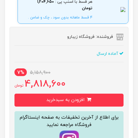
هر قسط با اسنپ پی :
1,204,650
تومان
4 قسط ماهانه بدون سود ، چک و ضامن .
فروشنده: فروشگاه زیبارو
آماده ارسال
7%
5,158,900
4,818,600
تومان
افزودن به سبدخرید
برای اطلاع از آخرین تخفیفات به صفحه اینستاگرام
فروشگاه مراجعه نمایید