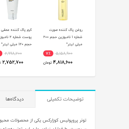
ر شیری آبرسان و روشن
روغن پاک کننده صورت
کرم پاک کننده عمقی
ده مدیکیوب سری
شماره 1 نامبوزین حجم 200
پوست شماره 2 نا
PDNR حجم 150 میلی
میلی لیتر^
حجم 120 میلی لیتر^
ر^
2,998,200
7٪
5,158,900
5٪
4,419,600
2,752,700
4,818,600
4,228,500
تومان
تومان
ت
توضیحات تکمیلی
دیدگاه‌ها