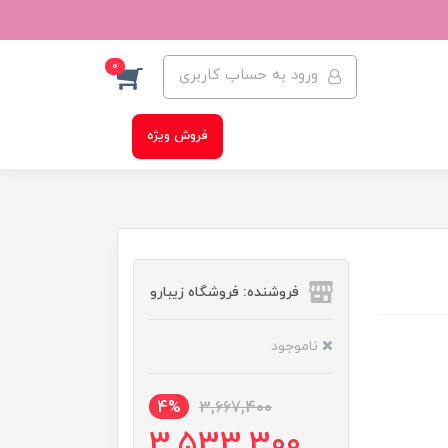
0
ورود به حساب کاربری
فروش ویژه
فروشنده: فروشگاه زیبارو
ناموجود
4%
3,667,400
3,533,300