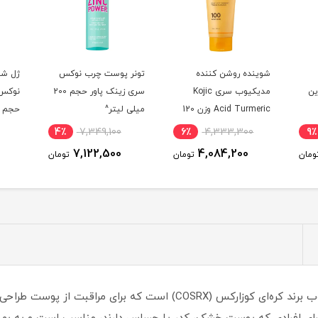
شوینده روشن کننده
تونر پوست چرب نوکس
ژل شو
مبوزین
مدیکیوب سری Kojic
سری زینک پاور حجم 200
نوکس 
Acid Turmeric وزن 120
میلی لیتر^
حجم 150 میلی لیتر^
گرم^
4٪
7,349,100
6٪
4,333,300
9٪
7,122,500
4,084,200
ومان
تومان
تومان
تونر پروپولیس کوزارکس یکی از محصولات محبوب برند کره‌ای کوزارکس (RX