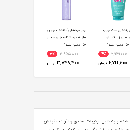
ینده پوست چرب
تونر درخشان کننده و جوان
فوم پاک کننده صورت س
سری زینک پاور
ساز شماره 9 نامبوزین حجم
گل حاوی ویتامین سی
150 میلی لیتر^
حجم 150 میلی لیتر
6٪
542,700
3٪
3,955,800
4٪
6,941,000
511,800
3,848,400
6,716,400
تومان
تومان
توم
COS) است که برای مراقبت از پوست طراحی شده و به دلیل ترکیبات مغذی و اثرات مثبتش