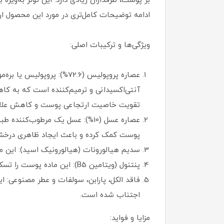
بر پوست، طرفداران زیادی دارد. این تونر به‌و
ادامه توضیحات کامل‌تری در مورد این محصول ارا
ویژگی‌ها و ترکیبات اصلی:
عصاره پروپولیس (72.6%):
آنتی‌اکسیدانی و ترمیم‌کننده است که به کا
تقویت خاصیت ارتجاعی پوست و کاهش علائ
عصاره عسل (10%): عسل یک مرطوب
پوست کمک کرده و باعث ایجاد ظاهری درخشا
سدیم هیالورونات (هیالورونیک اسید): این 
پنتنول (ویتامین B5): این ماده پوست را تسکین داده و به کاهش التهاب و قرمزی کمک می‌کند.
فاقد الکل، پارابن، سولفات و عطر مصنوعی: 
اجتناب شده است.
مزایا و فواید: