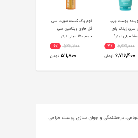
ینده پوست چرب
فوم پاک کننده صورت سی
ژل پاک کننده و اسکراب
سری زینک پاور
گل حاوی ویتامین سی
لوفا پرایم حجم 175
حجم 150 میلی لیتر
لیتر
6٪
586,500
6٪
542,700
4٪
6,941,000
554,700
511,800
6,716,400
تومان
تومان
توم
زایش قابلیت ارتجاعی، درخشندگی و جوان سازی پوست طراحی