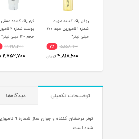
ر شیری آبرسان و روشن
روغن پاک کننده صورت
کرم پاک کننده عمقی
ده مدیکیوب سری
شماره 1 نامبوزین حجم 200
پوست شماره 2 نا
PDNR حجم 150 میلی
میلی لیتر^
حجم 120 میلی لیتر^
ر^
2,998,200
7٪
5,158,900
5٪
4,419,600
2,752,700
4,818,600
4,228,500
تومان
تومان
ت
توضیحات تکمیلی
دیدگاه‌ها
تونر درخش
شده است.