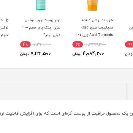
شوینده روشن کننده
تونر پوست چرب نوکس
ژل شو
مبوزین
مدیکیوب سری Kojic
سری زینک پاور حجم 200
نوکس 
Acid Turmeric وزن 120
میلی لیتر^
حجم 150 میلی لیتر^
گرم^
4٪
7,349,100
6٪
4,333,300
9٪
7,122,500
4,084,200
ومان
تومان
تومان
ان کننده و جوان ساز شماره 9 نامبوزین یک محصول مراقبت از پوست کره‌ای است که برای اف