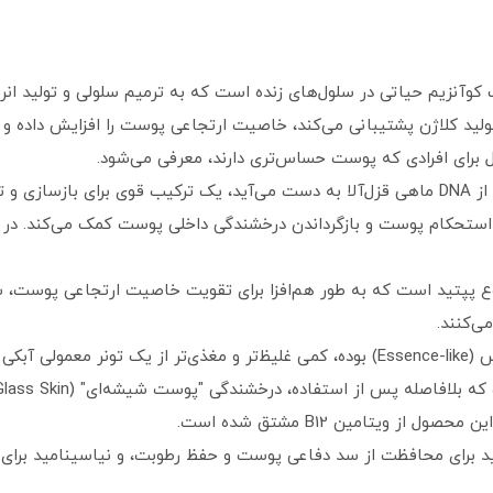
: یک کوآنزیم حیاتی در سلول‌های زنده است که به ترمیم سلولی و تولید ا
ولید کلاژن پشتیبانی می‌کند، خاصیت ارتجاعی پوست را افزایش داده 
ول برای افرادی که پوست حساس‌تری دارند، معرفی می‌شود.
PDRN (پلی‌دئوکسی‌ریبونوکلئوتید): که معمولاً از DNA ماهی قزل‌آلا به دست می‌آید، یک ترکیب 
وع پپتید: این تونر حاوی ترکیبی از 50 نوع پپتید است که به طور هم‌افزا برای تقویت خاصی
‌کنند.
بافت و ظاهر: بافت این تونر شبیه یک اسنس (Essence-like) بوده، کمی غلیظ‌تر و مغذی‌ت
 ویتامین B12 مشتق شده است.
مید برای محافظت از سد دفاعی پوست و حفظ رطوبت، و نیاسینامید برا