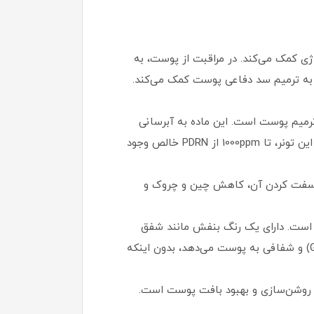
نرژی کمک می‌کند. در مراقبت از پوست، به
و به ترمیم سد دفاعی پوست کمک می‌کند.
قوی برای بازسازی و ترمیم پوست است. این ماده به آبرسانی
عمیق، بهبود سنتز کلاژن و الاستین، افزایش استحکام پوست و بازگرداندن درخشندگی داخلی پوست کمک می‌کند. در این تونر، تا 1000ppm از PDRN خالص وجود
ت ارتجاعی پوست، سفت کردن آن، کاهش چین و چروک و
ر از یک تونر معمولی آبکی است. دارای یک رنگ بنفش مانند شفق
قطبی با ذرات براق و درخشان بسیار ریز است که بلافاصله پس از استفاده، درخشندگی "پوست شیشه‌ای" (Glass Skin) و شفافی به پوست می‌دهد، بدون اینکه
ی روشن‌سازی و بهبود بافت پوست است.