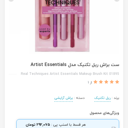
ست براش ریل تکنیک مدل Artist Essentials
Real Techniques Artist Essentials Makeup Brush Kit 01895
از 1
برند :
ریل تکنیک
دسته :
براش آرایشی
ویژگی‌های محصول
هر قسط با اسنپ پی :
292,075 تومان