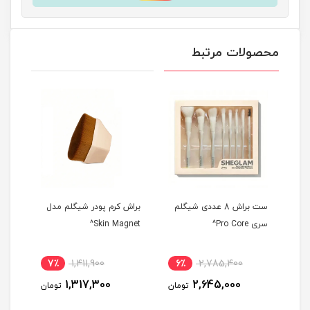
محصولات مرتبط
ست براش 8 عددی شیگلم
براش کرم پودر شیگلم مدل
براش
سری Pro Core^
Skin Magnet^
7٪
1,411,900
6٪
2,785,400
6
1,317,300
2,645,000
مان
تومان
تومان