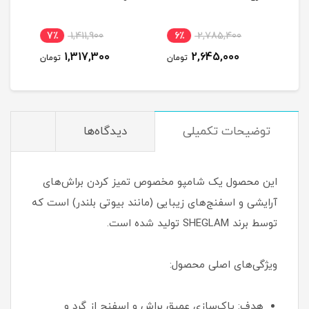
7٪
1,411,900
6٪
2,785,400
6
1,317,300
2,645,000
مان
تومان
تومان
توضیحات تکمیلی
دیدگاه‌ها
این محصول یک شامپو مخصوص تمیز کردن براش‌های
آرایشی و اسفنج‌های زیبایی (مانند بیوتی بلندر) است که
توسط برند SHEGLAM تولید شده است.
ویژگی‌های اصلی محصول:
هدف: پاک‌سازی عمیق براش و اسفنج از گرد و