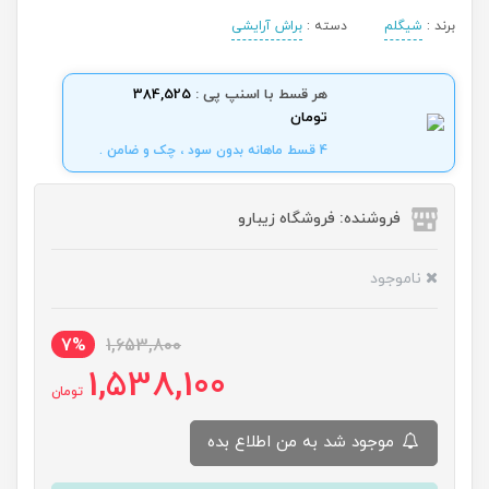
برند :
شیگلم
دسته :
براش آرایشی
هر قسط با اسنپ پی :
384,525
تومان
4 قسط ماهانه بدون سود ، چک و ضامن .
فروشنده: فروشگاه زیبارو
ناموجود
7%
1,653,800
1,538,100
تومان
موجود شد به من اطلاع بده