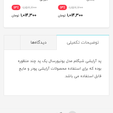
13٪
1,157,700
13٪
1,157,700
11
1,014,300
1,014,300
مان
تومان
تومان
توضیحات تکمیلی
دیدگاه‌ها
پد آرایشی شیگلم مدل یونیورسال یک پد چند منظوره
بوده که برای استفاده محصولات آرایشی پودر و مایع
قابل استفاده می باشد.