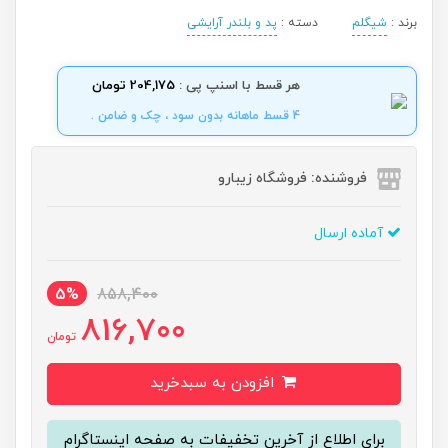
برند :
شیگلم
دسته :
پد و بلندر آرایشی
هر قسط با اسنپ پی :
204,175 تومان
4 قسط ماهانه بدون سود ، چک و ضامن .
فروشنده: فروشگاه زیبارو
آماده ارسال
5%
858,400
816,700
تومان
افزودن به سبدخرید
برای اطلاع از آخرین تخفیفات به صفحه اینستاگرام