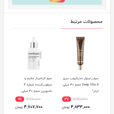
محصولات مرتبط
سرم رتینول مدیکیوب سری
سرم لایه‌بردار ملایم و
سرم 
ی
Deep Vita A حجم 30 میلی
مرطوب‌کننده شماره 4
لیتر^
نامبوزین حجم 30 میلی
لیتر^
حجم 30 میلی 
6٪
4,970,100
3٪
4,961,300
6
4,707,700
4,833,000
مان
تومان
تومان