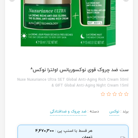
ست ضد چروک قوی نوکسوریانس اولترا نوکس^
Nuxe Nuxuriance Ultra SET Global Anti-Aging Rich Cream 50ml
& GIFT Global Anti-Aging Night Cream 15ml
برند :
نوکس
دسته :
ضد چروک و ضدافتادگی
هر قسط با اسنپ پی :
4,470,300
تومان