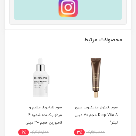
محصولات مرتبط
سرم رتینول مدیکیوب سری
سرم لایه‌بردار ملایم و
سرم 
ی
Deep Vita A حجم 30 میلی
مرطوب‌کننده شماره 4
لیتر^
نامبوزین حجم 30 میلی
لیتر^
حجم 30 میلی 
6٪
4,970,100
3٪
4,961,300
6