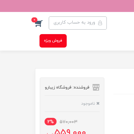
0
ورود به حساب کاربری
فروش ویژه
فروشنده: فروشگاه زیبارو
ناموجود
2%
570,003
559,000