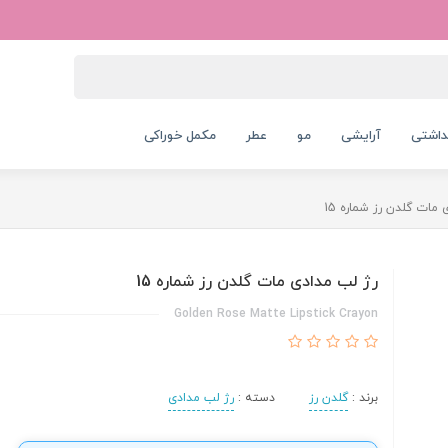
داشتی
آرایشی
مو
عطر
مکمل خوراکی
مات گلدن رز شماره 15
رژ لب مدادی مات گلدن رز شماره 15
Golden Rose Matte Lipstick Crayon
برند :
گلدن رز
دسته :
رژ لب مدادی