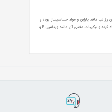
ژ لب فاقد پارابن و مواد حساسیت‌زا بوده و
موجب قرمزی یا خارش لب‌ها نمی‌شود. فرمولاسیون مات و نرم این محصول، پوششی یکنواخت و طبیعی روی لب‌ها ایجاد کرده و ترکیبات مغذی آن مانند ویتامین E و