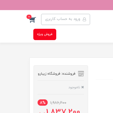
0
ورود به حساب کاربری
فروش ویژه
فروشنده: فروشگاه زیبارو
ناموجود
8%
1,986,200
1,837,200