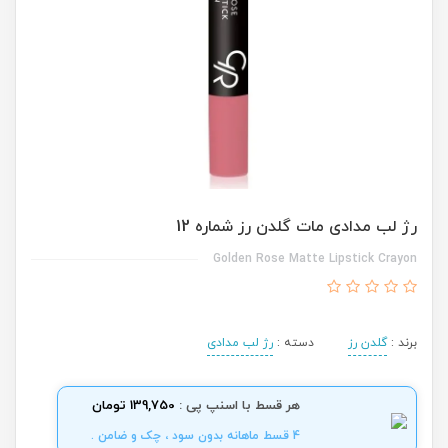
رژ لب مدادی مات گلدن رز شماره 12
Golden Rose Matte Lipstick Crayon
برند :
گلدن رز
دسته :
رژ لب مدادی
هر قسط با اسنپ پی :
139,750 تومان
4 قسط ماهانه بدون سود ، چک و ضامن .