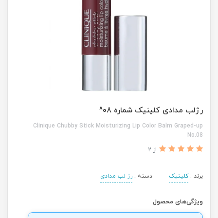
رژلب مدادی کلینیک شماره 08^
Clinique Chubby Stick Moisturizing Lip Color Balm Graped-up
No.08
از 2
برند :
کلینیک
دسته :
رژ لب مدادی
ویژگی‌های محصول