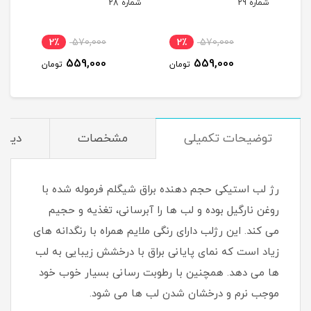
شماره 29
شماره 28
شماره
2٪
570,000
2٪
570,000
2
559,000
559,000
مان
تومان
تومان
توضیحات تکمیلی
مشخصات
دیدگا
رژ لب استیکی حجم دهنده براق شیگلم فرموله شده با
روغن نارگیل بوده و لب ها را آبرسانی، تغذیه و حجیم
می کند. این رژلب دارای رنگی ملایم همراه با رنگدانه های
زیاد است که نمای پایانی براق با درخشش زیبایی به لب
ها می دهد. همچنین با رطوبت رسانی بسیار خوب خود
موجب نرم و درخشان شدن لب ها می شود.