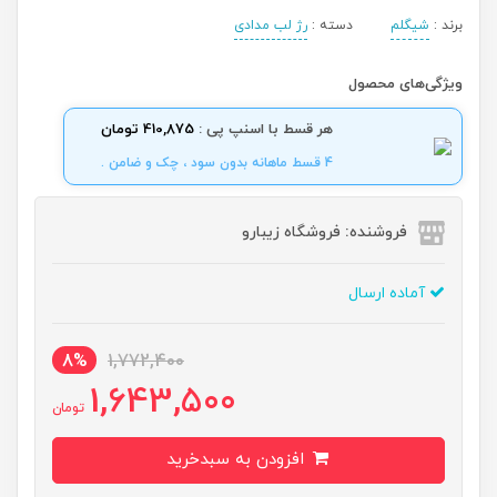
برند :
شیگلم
دسته :
رژ لب مدادی
ویژگی‌های محصول
هر قسط با اسنپ پی :
410,875 تومان
4 قسط ماهانه بدون سود ، چک و ضامن .
فروشنده: فروشگاه زیبارو
آماده ارسال
8%
1,772,400
1,643,500
تومان
افزودن به سبدخرید