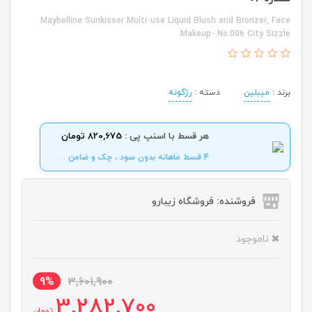
Maybelline Sunkisser Multi-use Liquid Blush and Bronzer, Face
Makeup- No.006 City Sizzle
برند :
میبلین
دسته :
رژگونه
هر قسط با اسنپ پی :
820,675 تومان
4 قسط ماهانه بدون سود ، چک و ضامن .
فروشنده: فروشگاه زیبارو
ناموجود
9%
3,601,900
3,282,700
تومان