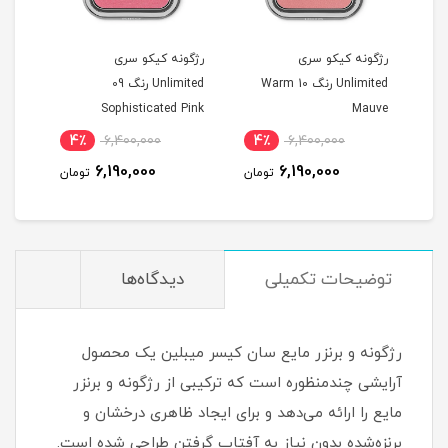
رژگونه کیکو سری
رژگونه کیکو سری
رژگو
Unlimited رنگ 10 Warm
Unlimited رنگ 09
Unlimited
Sophisticated Pink
Mauve
4٪
6,400,000
4٪
6,400,000
4
6,190,000
6,190,000
مان
تومان
تومان
توضیحات تکمیلی
دیدگاه‌ها
رژگونه و برنزر مایع سان کیسر میبلین یک محصول
آرایشی چندمنظوره است که ترکیبی از رژگونه و برنزر
مایع را ارائه می‌دهد و برای ایجاد ظاهری درخشان و
برنزه‌شده بدون نیاز به آفتاب گرفتن طراحی شده است.