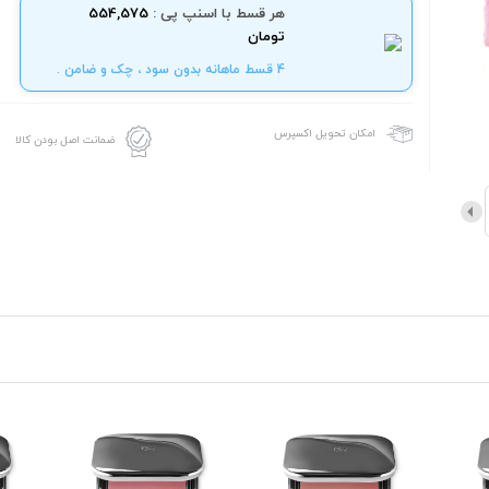
هر قسط با اسنپ پی :
554,575
تومان
4 قسط ماهانه بدون سود ، چک و ضامن .
امکان تحویل اکسپرس
ضمانت اصل بودن کالا