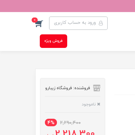
0
ورود به حساب کاربری
فروش ویژه
فروشنده: فروشگاه زیبارو
ناموجود
4%
2,290,400
2,218,300