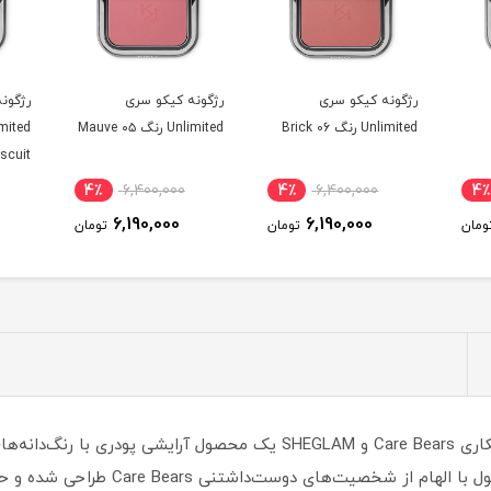
رژگونه کیکو سری
رژگونه کیکو سری
رژگون
Unlimited رنگ 06 Brick
Unlimited رنگ ۰۵ Mauve
scuit
4٪
6,400,000
4٪
6,400,000
4٪
6,190,000
6,190,000
ومان
تومان
تومان
رژگونه شیگلم سری Care Bears از مجموعه همکاری Care Bears و SHEGLAM 
اشتنی Care Bears طراحی شده و حس نوستالژیک و شادی را منتقل می‌کند.