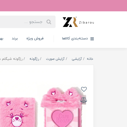
دسته‌بندی کالاها
فروش ویژه
برند
به
خانه
آرایشی
آرایش صورت
رژگونه
رژگونه شیگلم سری Care Bears رنگ s