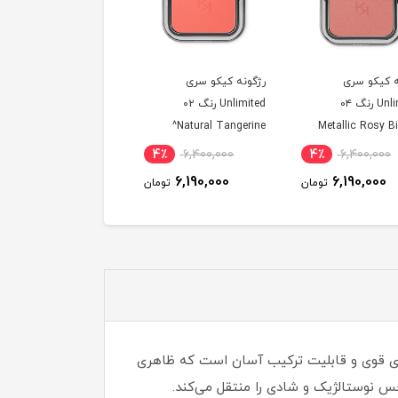
ه کیکو سری
رژگونه کیکو سری
تینت ژلی لب و گونه
Unlimited رنگ ۰۴
Unlimited رنگ ۰۲
شیگلم رنگ Coucou^
Natural Tangerine^
Metallic Rosy Bi
6٪
1,750,000
4٪
6,400,000
4٪
6,400,000
1,660,000
6,190,000
6,190,000
تومان
تومان
توم
یک محصول آرایشی پودری با رنگ‌دانه‌های قوی و قابلیت ترکیب آسان است که ظاهری