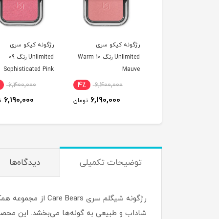
ونه کیکو سری
رژگونه کیکو سری
رژگونه کیکو سری
Unlimited رنگ 11 Bright
Unlimited رنگ 10 Warm
Unlimited رنگ 09
Sophisticated Pink
Mauve
R
6,400,000
4٪
6,400,000
4٪
6,400,000
6,190,000
6,190,000
6,190,000
تومان
تومان
ت
توضیحات تکمیلی
دیدگاه‌ها
شاداب و طبیعی به گونه‌ها می‌بخشد. این محصول با الهام از شخصیت‌های دوست‌د