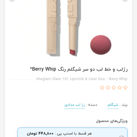
رژلب و خط لب دو سر شیگلم رنگ Berry Whip^
sheglam Glam 101 Lipstick & Liner Duo - Berry Whip
برند :
شیگلم
دسته :
رژ لب مدادی
ویژگی‌های محصول
هر قسط با اسنپ پی :
448,800 تومان