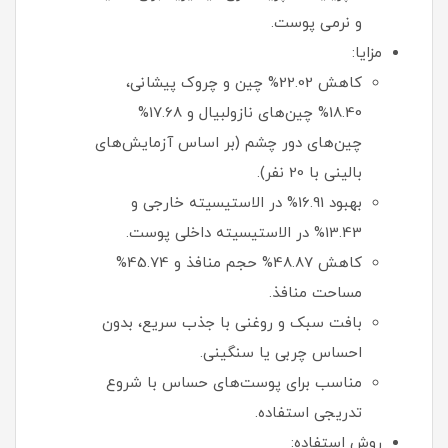
و نرمی پوست.
مزایا:
کاهش 22.02% چین و چروک پیشانی،
18.40% چین‌های نازولبیال و 17.68%
چین‌های دور چشم (بر اساس آزمایش‌های
بالینی با 20 نفر).
بهبود 16.91% در الاستیسیته خارجی و
13.43% در الاستیسیته داخلی پوست.
کاهش 48.87% حجم منافذ و 45.74%
مساحت منافذ.
بافت سبک و روغنی با جذب سریع، بدون
احساس چربی یا سنگینی.
مناسب برای پوست‌های حساس با شروع
تدریجی استفاده.
روش استفاده: