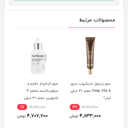
محصولات مرتبط
سرم رتینول مدیکیوب سری
سرم لایه‌بردار ملایم و
سرم 
ی
Deep Vita A حجم 30 میلی
مرطوب‌کننده شماره 4
لیتر^
نامبوزین حجم 30 میلی
لیتر^
حجم 30 میلی 
6٪
4,970,100
3٪
4,961,300
6
4,707,700
4,833,000
مان
تومان
تومان