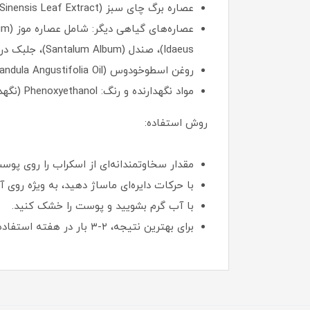
عصاره برگ چای سبز (Camellia Sinensis Leaf Extract): آنتی‌اکسیدان قوی برای پاکسازی و صاف کردن پوست.
Idaeus)، صندل (Santalum Album)، جلبک دریایی (Macrocystis Pyrifera) و غیره برای تغذیه و نرم کردن پوست.
روغن اسطوخودوس (Lavandula Angustifolia Oil): برای آرامش و رایحه ملایم.
مواد نگهدارنده و رنگ: Phenoxyethanol (نگهدارنده)، Carbomer (غلیظ‌کننده)، و رنگ‌های مجاز مانند Yellow 10 و Blue 1.
روش استفاده:
مقدار سخاوتمندانه‌ای از اسکراب را روی پوس
با حرکات دایره‌ای ماساژ دهید، به ویژه روی آرن
با آب گرم بشویید و پوست را خشک کنید.
برای بهترین نتیجه، ۲-۳ بار در هفته استفاده کنید.