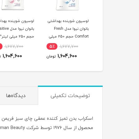
ان پا باله آ^
لوسیون شوینده بهداشتی
لوسیون شوینده بهدا
بانوان نیوا مدل Fresh
بانوان نیوا مدل
Comfort حجم 250 میلی
حجم 250 میلی لیتر^
لیتر^
1,677,700
5٪
1,677,700
7٪
970,200
1,604,600
1,604,600
909,700
تومان
تومان
ت
توضیحات تکمیلی
دیدگاه‌ها
محصول از سال ۱۹۷۶ توسط شرکت Freeman Beauty تولید می‌شود و بر پایه مواد طبیعی و گیاهی تمرکز دارد.