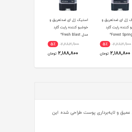
 ژل ای ضدتعریق و
استیک ژل ای ضدتعریق و
استیک ژل ای ضدتعریق 
 کننده رایت گارد
خوشبو کننده رایت گارد
خوشبو کننده رایت گارد
مدل Fresh Blast^
مدل Arctic Refresh^
5٪
2,283,900
5٪
2,283,900
5٪
2,283,900
2,188,800
2,188,800
2,188,800
تومان
تومان
توم
 بدن شکری از برند Freeman Beauty است که برای پاکسازی عمیق و لایه‌برداری پوست طراحی شده. این