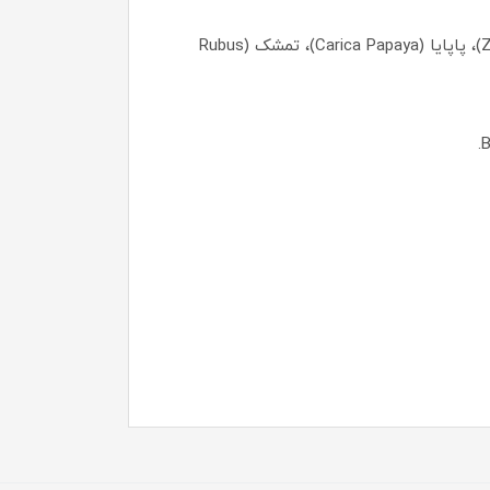
عصاره‌های گیاهی دیگر: شامل عصاره موز (Musa Sapientum)، نارگیل (Cocos Nucifera)، زنجبیل (Zingiber Officinale)، پاپایا (Carica Papaya)، تمشک (Rubus