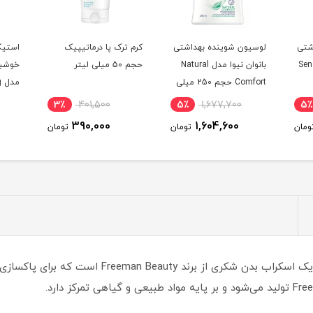
شتی
لوسیون شوینده بهداشتی
کرم ترک پا درماتیپیک
استیک
 Sensitive
بانوان نیوا مدل Natural
حجم 50 میلی لیتر
خوشبو
Comfort حجم 250 میلی
مدل Forest Spring^
لیتر^
3٪
401,500
5٪
1,677,700
5٪
390,000
1,604,600
ومان
تومان
تومان
اسکراب بدن تمیز کننده عمقی چای سبز فریمن یک اسکراب