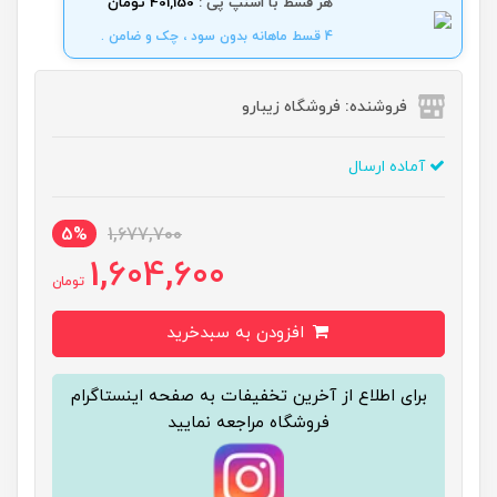
هر قسط با اسنپ پی :
401,150 تومان
4 قسط ماهانه بدون سود ، چک و ضامن .
فروشنده: فروشگاه زیبارو
آماده ارسال
5%
1,677,700
1,604,600
تومان
افزودن به سبدخرید
برای اطلاع از آخرین تخفیفات به صفحه اینستاگرام
فروشگاه مراجعه نمایید