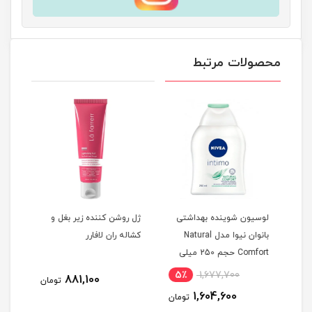
محصولات مرتبط
ی
لوسیون شوینده بهداشتی
ژل روشن کننده زیر بغل و
Sen
بانوان نیوا مدل Natural
کشاله ران لافارر
میلی
Comfort حجم 250 میلی
لیتر^
5٪
1,677,700
5
881,100
تومان
1,604,600
مان
تومان