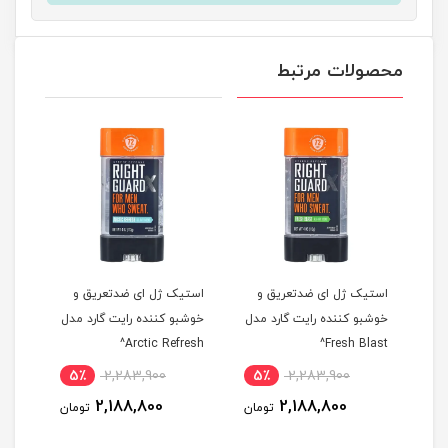
محصولات مرتبط
و
استیک ژل ای ضدتعریق و
استیک ژل ای ضدتعریق و
اسپر
مدل
خوشبو کننده رایت گارد مدل
خوشبو کننده رایت گارد مدل
نیوا مدل 
Arctic Refresh^
Fresh Blast^
5٪
2,283,900
5٪
2,283,900
5
2,188,800
2,188,800
مان
تومان
تومان