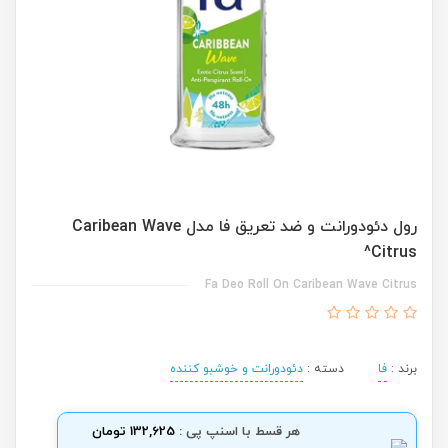
رول دئودورانت و ضد تعریق فا مدل Caribean Wave
Citrus^
Fa Deo Roll On Caribean Wave Citrus
برند :
فا
دسته :
دئودورانت و خوشبو کننده
هر قسط با اسنپ پی :
132,625 تومان