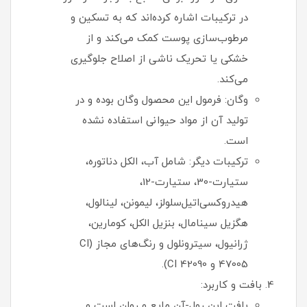
در ترکیبات اشاره کرده‌اند که به تسکین و
مرطوب‌سازی پوست کمک می‌کند و از
خشکی یا تحریک ناشی از اصلاح جلوگیری
می‌کند.
وگان: فرمول این محصول وگان بوده و در
تولید آن از مواد حیوانی استفاده نشده
است.
ترکیبات دیگر: شامل آب، الکل دناتوره،
ستیارت-30، ستیارت-12،
هیدروکسی‌اتیل‌سلولز، لیمونن، لینالول،
هگزیل سینامال، بنزیل الکل، کومارین،
ژرانیول، سیترونلول و رنگ‌های مجاز (CI
47005 و CI 42090).
بافت و کاربرد:
بافت این رول-آن مایع و روان است و