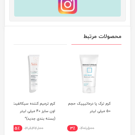
محصولات مرتبط
کرم ترک پا درماتیپیک حجم
كرم ترمیم کننده سيكالفیت
كرم 
50 میلی لیتر
اون سایز 40 میلی لیتر
(بسته بندی جدید)^
(بست
5٪
3,832,100
3٪
401,500
7