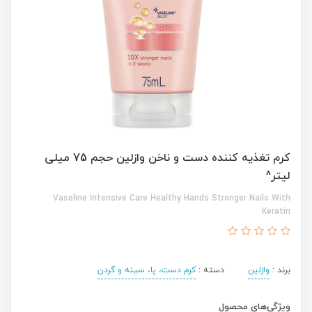
کرم تغذیه کننده دست و ناخن وازلین حجم 75 میلی
لیتر^
Vaseline Intensive Care Healthy Hands Stronger Nails With
Keratin
برند :
وازلین
دسته :
کرم دست، پا، سینه و گردن
ویژگی‌های محصول