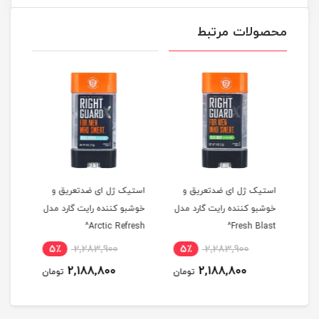
محصولات مرتبط
و
استیک ژل ای ضدتعریق و
استیک ژل ای ضدتعریق و
اسپر
مدل
خوشبو کننده رایت گارد مدل
خوشبو کننده رایت گارد مدل
نیوا مدل 
Arctic Refresh^
Fresh Blast^
5٪
2,283,900
5٪
2,283,900
5
2,188,800
2,188,800
مان
تومان
تومان