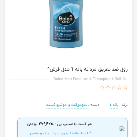
رول ضد تعریق مردانه باله آ مدل فرش^
Balea Men Fresh Anti-Transpirant Roll-On
برند :
باله آ
دسته :
دئودورانت و خوشبو کننده
هر قسط با اسنپ پی :
279,425 تومان
4 قسط ماهانه بدون سود ، چک و ضامن .