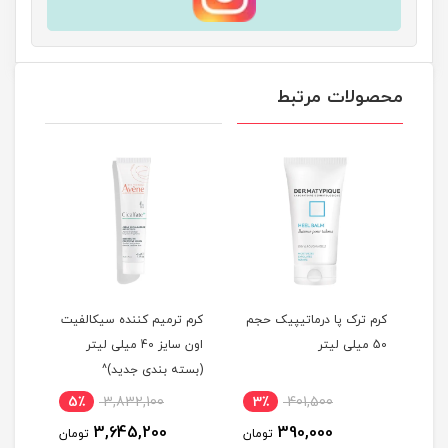
محصولات مرتبط
کرم ترک پا درماتیپیک حجم
كرم ترمیم کننده سيكالفیت
كرم 
50 میلی لیتر
اون سایز 40 میلی لیتر
(بسته بندی جدید)^
(بست
5٪
3,832,100
3٪
401,500
7
3,645,200
390,000
مان
تومان
تومان