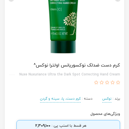
کرم دست ضدلک نوکسوریانس اولترا نوکس^
Nuxe Nuxuriance Ultra the Dark Spot Correcting Hand Cream
برند :
نوکس
دسته :
کرم دست، پا، سینه و گردن
ویژگی‌های محصول
هر قسط با اسنپ پی :
2,309,100