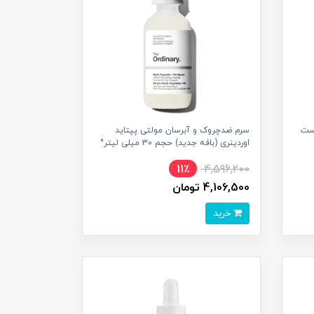
وست
سرم ضدچروک و آبرسان مولتی پپتاید
اوردینری (بافه جدید) حجم 30 میلی لیتر^
11٪
4,596,200
4,106,500 تومان
خرید