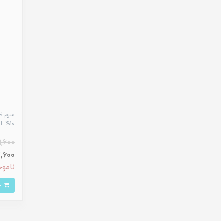
سرم ض
10% + زینک 1% اوردینری^
9,600
727,600
ناموج
خرید