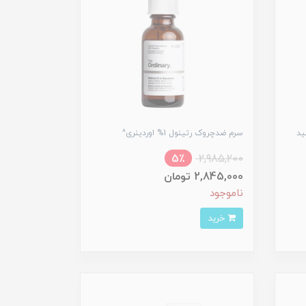
ید
سرم ضدچروک رتینول 1% اوردینری^
5٪
2,985,200
2,845,000 تومان
ناموجود
خرید