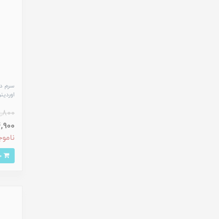
سرم د
اوردینری حج
4,800
884,900
ناموج
خرید