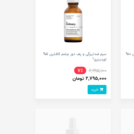
سرم ضد چروک و پرکننده خطوط آرژلین ۱۰%
سرم ضدتیرگی و پف دور چشم کافئین 5%
اوردینری^
7٪
2,995,100
2,795,000 تومان
خرید