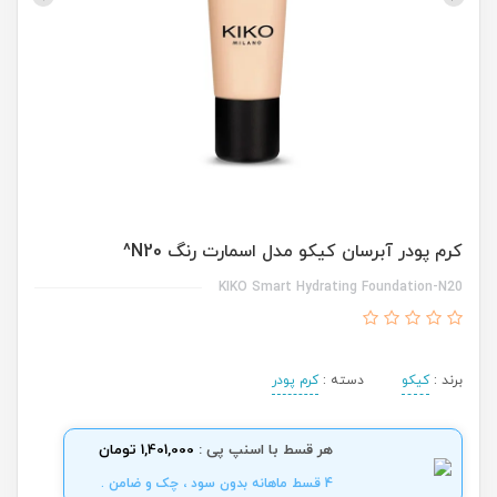
کرم پودر آبرسان کیکو مدل اسمارت رنگ N20^
KIKO Smart Hydrating Foundation-N20
برند :
کیکو
دسته :
کرم پودر
هر قسط با اسنپ پی :
1,401,000 تومان
4 قسط ماهانه بدون سود ، چک و ضامن .