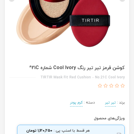
کوشن قرمز تیر تیر رنگ Cool Ivory شماره 21C^
TIRTIR Mask Fit Red Cushion – No.21C Cool Ivory
برند :
تیر تیر
دسته :
کرم پودر
ویژگی‌های محصول
هر قسط با اسنپ پی :
1,120,250 تومان