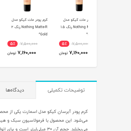
 پودر مات کیکو مدل
کرم پودر مات کیکو مدل
کرم پودر مات کیکو م
Nothing Matte-R رنگ 1.5
Nothing Matte-R رنگ 2
Gold^
Gold^
Neut
7,500,000
5٪
7,500,000
5٪
7,500,000
7,160,000
7,160,000
7,160,000
تومان
تومان
ت
توضیحات تکمیلی
دیدگاه‌ها
می‌شود. این محصول با فرمولاسیون سبک و هیدر
می‌بخشد. حجم آن ۳۰ میلی‌لیتر است و برای انواع پوست، به ویژه پوست‌های خشک یا معمولی، مناسب است، اما کاربران با پوست چرب نیز از آن رضایت داشته‌اند.