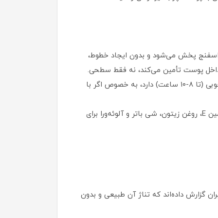
ا اسفنج پخش می‌شود و بدون ایجاد خطوط،
ز داخل پوست تأمین می‌کند، نه فقط سطحی.
پوشش و ماندگاری: پوشش متوسط (قابل افزایش با لایه‌های بیشتر) با فینیش طبیعی و درخشان ملایم. ماندگاری خوبی (تا ۸-۱۰ ساعت) دارد، به خصوص اگر با
مناسب برای: پوست‌های خشک، معمولی و حتی چرب (به دلیل عدم ایجاد چربی اضافی). حاوی مواد مغذی مانند ویتامین E، روغن زیتون، شی باتر و آلوئه‌ورا برای
است. کاربران گزارش داده‌اند که تناژ آن طبیعی و بدون