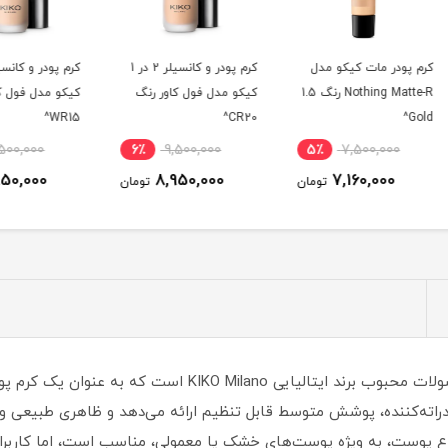
دل
کرم پودر و کانسیلر 2 در 1
کرم پودر و کانسیلر 2 در 1
Nothing Matte-R رنگ 1.5
کیکو مدل فول کاور رنگ
کیکو مدل فول کاور رنگ
کیکو 
WR10^
WR15^
CR20^
6٪
9,500,000
6٪
9,500,000
5٪
8,950,000
8,950,000
ومان
تومان
تومان
کرم پودر آبرسان کیکو مدل اسمارت یکی از محصولات محبوب برند ای
اته‌کننده، پوشش متوسط قابل تنظیم ارائه می‌دهد و ظاهری طبیعی و