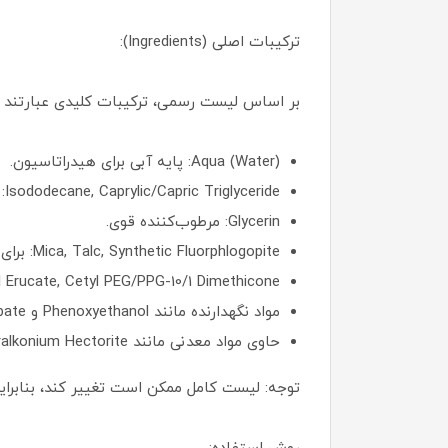
ترکیبات اصلی (Ingredients):
بر اساس لیست رسمی، ترکیبات کلیدی عبارتند از
Aqua (Water): پایه آبی برای هیدراتاسیون.
Isododecane, Caprylic/Capric Triglyceride: نرم‌کننده‌های سبک و غیرچرب.
Glycerin: مرطوب‌کننده قوی.
Mica, Talc, Synthetic Fluorphlogopite: برای درخشندگی طبیعی و پوشش.
Oleyl Erucate, Cetyl PEG/PPG-10/1 Dimethicone: امولسیفایرها برای با
مواد نگهدارنده مانند Phenoxyethanol و Potassium Sorbate.
حاوی مواد معدنی مانند Stearalkonium Hectorite (نوعی خاک رس هیدراته برای کنترل چربی).
توجه: لیست کامل ممکن است تغییر کند، بنابرا