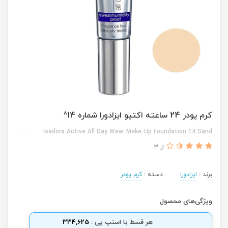
کرم پودر 24 ساعته اکتیو ایزادورا شماره 14^
Isadora Active All Day Wear Make-Up Foundation 14 Sand
از 3
برند :
ایزادورا
دسته :
کرم پودر
ویژگی‌های محصول
هر قسط با اسنپ پی :
334,625