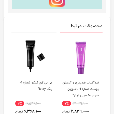
محصولات مرتبط
دل
ضدآفتاب ضدپیری و آبرسان
بی بی کرم کیکو شماره 01
ضدآف
پوست شماره 9 نامبوزین
رنگ Ivory^
حجم 50 میلی لیتر^
حجم 50 میلی 
3٪
6,546,100
7٪
3,031,900
5
6,368,100
2,839,000
مان
تومان
تومان