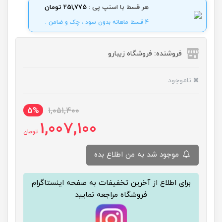
هر قسط با اسنپ پی :
251,775 تومان
4 قسط ماهانه بدون سود ، چک و ضامن .
فروشنده: فروشگاه زیبارو
ناموجود
5%
1,051,400
1,007,100
تومان
موجود شد به من اطلاع بده
برای اطلاع از آخرین تخفیفات به صفحه اینستاگرام
فروشگاه مراجعه نمایید