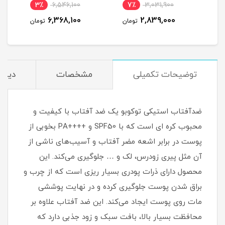
3٪
6,546,100
7٪
3,031,900
5
6,368,100
2,839,000
مان
تومان
تومان
توضیحات تکمیلی
مشخصات
دیدگا
ضدآفتاب استیکی توکوبو یک ضد آفتاب با کیفیت و
محبوب کره ای است که با SPF50 و ++++PA بخوبی از
پوست در برابر اشعه‌ مضر آفتاب و آسیب‌های ناشی از
آن مثل پیری زودرس، لک و … جلوگیری می‌کند. این
محصول دارای ذرات پودری بسیار ریزی است که از چرب و
براق شدن پوست جلوگیری کرده و در نهایت پوششی
مات روی پوست ایجاد می‌کند. این ضد آفتاب علاوه بر
محافظت بسیار بالا، بافت سبک و زود جذبی دارد که