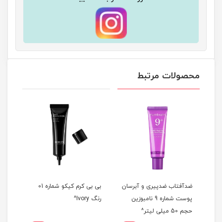
محصولات مرتبط
دل
ضدآفتاب ضدپیری و آبرسان
بی بی کرم کیکو شماره 01
ضدآف
پوست شماره 9 نامبوزین
رنگ Ivory^
حجم 50 میلی لیتر^
حجم 50 میلی 