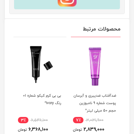
محصولات مرتبط
دل
ضدآفتاب ضدپیری و آبرسان
بی بی کرم کیکو شماره 01
ضدآف
پوست شماره 9 نامبوزین
رنگ Ivory^
حجم 50 میلی لیتر^
حجم 50 میلی 
3٪
6,546,100
7٪
3,031,900
5
6,368,100
2,839,000
مان
تومان
تومان