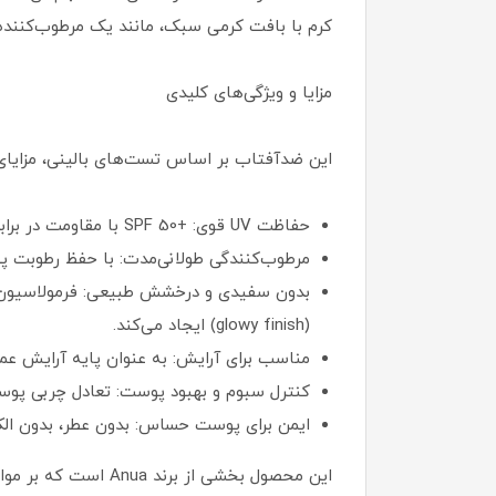
کرم با بافت کرمی سبک، مانند یک مرطوب‌کنند
مزایا و ویژگی‌های کلیدی
این ضدآفتاب بر اساس تست‌های بالینی، مزایای زی
حفاظت UV قوی: +SPF 50 با مقاومت در برابر آب به مدت ۸۰ دقیقه (مناسب برای فعالیت‌هایی مانند شنا یا تعریق).
مرطوب‌کنندگی طولانی‌مدت: با حفظ رطوبت پوست تا ۷۲ ساعت، از خشکی ناشی از آفتاب 
بدون سفیدی و درخشش طبیعی: فرمولاسیون آ
(glowy finish) ایجاد می‌کند.
مناسب برای آرایش: به عنوان پایه آرایش عمل می‌کند
کنترل سبوم و بهبود پوست: تعادل چربی پو
ایمن برای پوست حساس: بدون عطر، بدون ال
این محصول بخشی از برند Anua است که بر مواد طبیعی، ارگانیک و پایدار تمرکز دارد و ۱۰۰% در کره جنوبی تولید می‌شود.