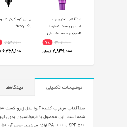
فتاب استیکی آنوا
ضدآفتاب ضدپیری و
مدل Invisible Glow
آبرسان پوست شماره 9
رنگ Ivory^
SPF
نامبوزین حجم 50 میلی
لیتر^
6,546,100
7٪
3,031,900
5٪
4,000,000
6,368,100
2,839,000
3,825,000
تومان
تومان
ت
توضیحات تکمیلی
دیدگاه‌ها
+