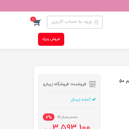
0
ورود به حساب کاربری
فروش ویژه
ضدآفتاب مرطوب کننده آنوا مدل زیرو-کست SPF50 حجم 50
فروشنده: فروشگاه زیبارو
آماده ارسال
6%
3,800,000
3,593,100