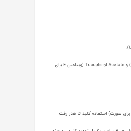
مواد فعال: Niacinamide (برای روشن‌کنندگی، کنترل روغن و کاهش التهاب)، Panthenol (پانتنول برای تسکین و ترمیم) و Tocopheryl Acetate (ویتامین E برای
 محصول) برای اندازه‌گیری مقدار ایده‌آل (حدود ۱/۴ قاشق چای‌خوری برای صورت) استفاده کنید تا هدر رفت