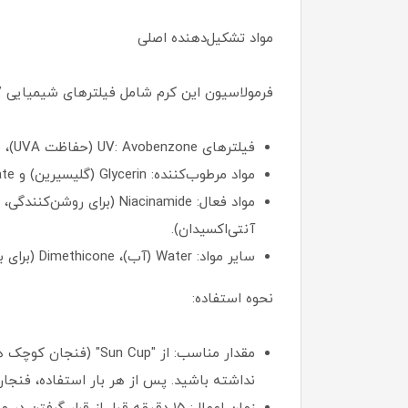
مواد تشکیل‌دهنده اصلی
فرمولاسیون این کرم شامل فیلترهای شیمیایی UV و مواد مرطوب‌کننده است. مواد کلیدی عبارتند از:
فیلترهای UV: Avobenzone (حفاظت UVA)، Homosalate، Octisalate و Octocrylene (حفاظت UVB و تثبیت فیلترها).
مواد مرطوب‌کننده: Glycerin (گلیسیرین) و Sodium Hyaluronate (هیالورونیک اسید) برای هیدراتاسیون عمیق.
آنتی‌اکسیدان).
سایر مواد: Water (آب)، Dimethicone (برای بافت نرم)، بدون اکسی‌بنزون (Oxybenzone-free) برای ایمنی بیشتر.
نحوه استفاده:
نداشته باشید. پس از هر بار استفاده، فنجان 