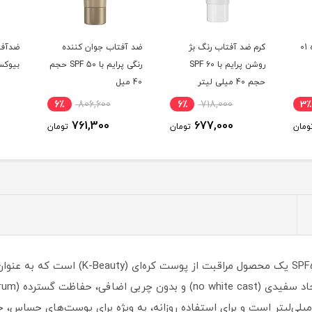
بی بی کرم کیکو شماره 01
کرم ضد آفتاب رنگ بژ
ضد آفتاب جوان کننده
ضدآفت
روشن پرایم با SPF 60
رنگی پرایم با SPF 50 حجم
بیوکسین 
حجم 40 میلی لیتر
40 میل
6٪
806,600
6٪
718,000
3٪
761,300
677,000
ومان
تومان
تومان
ضدآفتاب مرطوب کننده آنوا مدل زیرو-کست F50
SPF 50 و ++++PA ارائه می‌دهد. حجم آن ۵۰ میلی‌لیتر است و برای استفاده روزانه، به ویژه بر