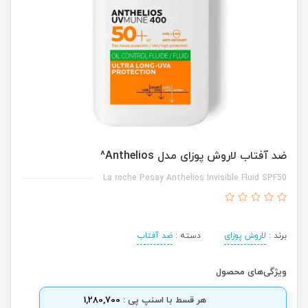
ضد آفتاب لاروش پوزای مدل Anthelios^
La roche Posay Anthelios Invisible Fluid SPF50
برند :
لاروش پوزای
دسته :
ضد آفتاب
ویژگی‌های محصول
هر قسط با اسنپ پی :
1,280,700