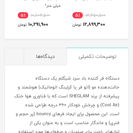
میلی متر^
سرمه
5٪
10,804,500
5٪
13,450,500
6
10,291,900
12,899,300
مان
تومان
تومان
توضیحات تکمیلی
دیدگاه‌ها
دستگاه فر کننده باد سرد شیگلم یک دستگاه
حالت‌دهنده مو (اتو فر یا کرلینگ اتوماتیک) هوشمند و
پیشرفته از برند SHEGLAM است که با فناوری هوا خنک
(Cool Air) و چرخش خودکار ۳۶۰ درجه طراحی شده
است. این محصول برای ایجاد فرهای bouncy (پر حجم و
فنری) و ماندگار مناسب است و به عنوان یکی از
ابزارهای راحت برای مبتدیان و حرفه‌ای‌ها مورد استفاده