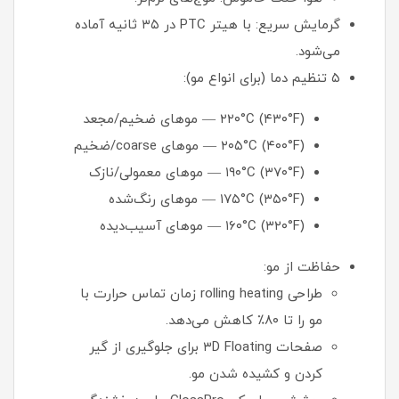
گرمایش سریع: با هیتر PTC در ۳۵ ثانیه آماده
می‌شود.
۵ تنظیم دما (برای انواع مو):
۲۲۰°C (۴۳۰°F) — موهای ضخیم/مجعد
۲۰۵°C (۴۰۰°F) — موهای coarse/ضخیم
۱۹۰°C (۳۷۰°F) — موهای معمولی/نازک
۱۷۵°C (۳۵۰°F) — موهای رنگ‌شده
۱۶۰°C (۳۲۰°F) — موهای آسیب‌دیده
حفاظت از مو:
طراحی rolling heating زمان تماس حرارت با
مو را تا ۸۰٪ کاهش می‌دهد.
صفحات ۳D Floating برای جلوگیری از گیر
کردن و کشیده شدن مو.