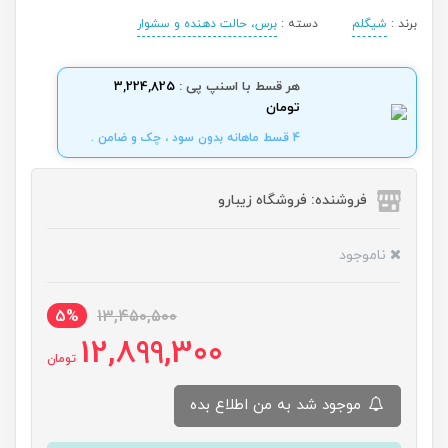
برند :
شیگلم
دسته :
برس، حالت دهنده و سشوار
هر قسط با اسنپ پی :
3,224,825
تومان
4 قسط ماهانه بدون سود ، چک و ضامن .
فروشنده: فروشگاه زیبارو
ناموجود
5%
13,450,500
12,899,300
تومان
موجود شد به من اطلاع بده