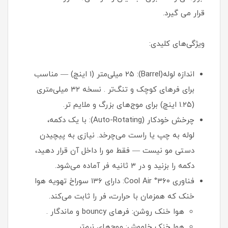
قرار می گیرد.
ویژگی‌های کلیدی:
اندازه لوله(Barrel): ۲۵ میلی‌متر (۱ اینچ) — مناسب
برای فرهای کوچک و تنگ‌تر . نسخه ۳۲ میلی‌متری
(۱.۲۵ اینچ) برای موج‌های بزرگ و ملایم تر.
چرخش خودکار (Auto-Rotating): با یک دکمه،
لوله به چپ یا راست می‌چرخد. نیازی به پیچیدن
دستی مو نیست — فقط مو را داخل آن قرار دهید،
دکمه را بزنید و در ۳ ثانیه فر آماده می‌شود.
فناوری ۳۶۰° Cool Air: دارای ۱۳۶ سوراخ تهویه هوا
خنک که همزمان با حرارت، فر را ثابت می‌کند.
هوا خنک روشن: فرهای bouncy و ماندگار .
هوا خنک خاموش: موج‌های نرم‌تر.